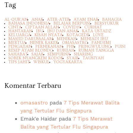
Tag
AL-QUR'AN
ANAK
ATER-ATER
AYAM ENAK
BAHAGIA
BAHASA INDONESIA
BELAJAR BERPUISI
BERSYUKUR
CINTA
CIPTAAN ALLAH
COVID19
CURHAT
HANTARAN
IBU
IBU DAN ANAK
KATA USTADZ
KELUARGA
KISAH NYATA
KOTAGEDE
LOVE
MASJID DARUSSALAM
MENIKAH
MENJADI IBU
MERTUA
NENEK KAKEK
OMASASTRO
PANDEMI
PENGAJIAN
PERNIKAHAN
PHK
PRINGWULUNG
PUISI
RESEP AYAM BLONDO
RUBIJAH
RUMAH TANGGA
SAHABAT
SAJAK
SEMPURNA
SHARING
SOBEK NYANGKEM KODOK
SYAIR
TAUSIYAH
TIPS JAHIT
WISKUL
YOGYAKARTA
Komentar Terbaru
omasastro
pada
7 Tips Merawat Balita
yang Tertular Flu Singapura
Emak'e Haidar
pada
7 Tips Merawat
Balita yang Tertular Flu Singapura