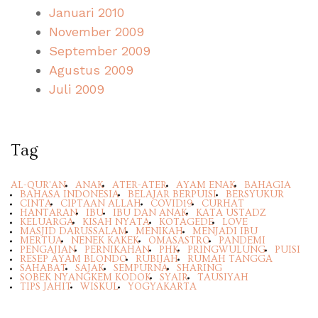
Januari 2010
November 2009
September 2009
Agustus 2009
Juli 2009
Tag
AL-QUR'AN
ANAK
ATER-ATER
AYAM ENAK
BAHAGIA
BAHASA INDONESIA
BELAJAR BERPUISI
BERSYUKUR
CINTA
CIPTAAN ALLAH
COVID19
CURHAT
HANTARAN
IBU
IBU DAN ANAK
KATA USTADZ
KELUARGA
KISAH NYATA
KOTAGEDE
LOVE
MASJID DARUSSALAM
MENIKAH
MENJADI IBU
MERTUA
NENEK KAKEK
OMASASTRO
PANDEMI
PENGAJIAN
PERNIKAHAN
PHK
PRINGWULUNG
PUISI
RESEP AYAM BLONDO
RUBIJAH
RUMAH TANGGA
SAHABAT
SAJAK
SEMPURNA
SHARING
SOBEK NYANGKEM KODOK
SYAIR
TAUSIYAH
TIPS JAHIT
WISKUL
YOGYAKARTA