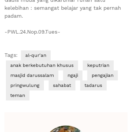
kelebihan : semangat belajar yang tak pernah
padam.
-PWL.24.Nop.09.Tues-
Tags:
al-qur'an
anak berkebutuhan khusus
keputrian
masjid darussalam
ngaji
pengajian
pringwulung
sahabat
tadarus
teman