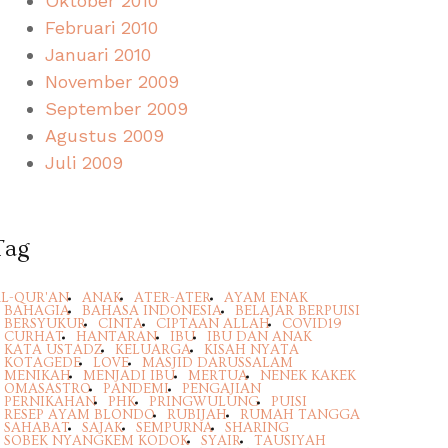
Oktober 2010
Februari 2010
Januari 2010
November 2009
September 2009
Agustus 2009
Juli 2009
Tag
L-QUR'AN
ANAK
ATER-ATER
AYAM ENAK
BAHAGIA
BAHASA INDONESIA
BELAJAR BERPUISI
BERSYUKUR
CINTA
CIPTAAN ALLAH
COVID19
CURHAT
HANTARAN
IBU
IBU DAN ANAK
KATA USTADZ
KELUARGA
KISAH NYATA
KOTAGEDE
LOVE
MASJID DARUSSALAM
MENIKAH
MENJADI IBU
MERTUA
NENEK KAKEK
OMASASTRO
PANDEMI
PENGAJIAN
PERNIKAHAN
PHK
PRINGWULUNG
PUISI
RESEP AYAM BLONDO
RUBIJAH
RUMAH TANGGA
SAHABAT
SAJAK
SEMPURNA
SHARING
SOBEK NYANGKEM KODOK
SYAIR
TAUSIYAH