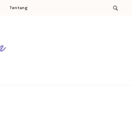
a
Tentang
m