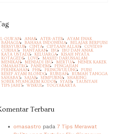
Tag
L-QUR'AN
ANAK
ATER-ATER
AYAM ENAK
BAHAGIA
BAHASA INDONESIA
BELAJAR BERPUISI
BERSYUKUR
CINTA
CIPTAAN ALLAH
COVID19
CURHAT
HANTARAN
IBU
IBU DAN ANAK
KATA USTADZ
KELUARGA
KISAH NYATA
KOTAGEDE
LOVE
MASJID DARUSSALAM
MENIKAH
MENJADI IBU
MERTUA
NENEK KAKEK
OMASASTRO
PANDEMI
PENGAJIAN
PERNIKAHAN
PHK
PRINGWULUNG
PUISI
RESEP AYAM BLONDO
RUBIJAH
RUMAH TANGGA
SAHABAT
SAJAK
SEMPURNA
SHARING
SOBEK NYANGKEM KODOK
SYAIR
TAUSIYAH
TIPS JAHIT
WISKUL
YOGYAKARTA
Komentar Terbaru
omasastro
pada
7 Tips Merawat