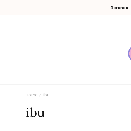
Beranda
Home
ibu
ibu