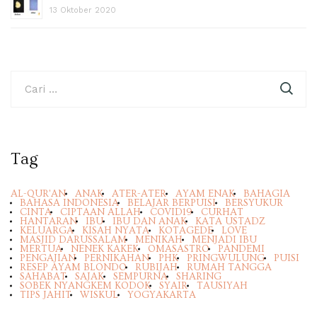
13 Oktober 2020
Cari
untuk:
Tag
AL-QUR'AN
ANAK
ATER-ATER
AYAM ENAK
BAHAGIA
BAHASA INDONESIA
BELAJAR BERPUISI
BERSYUKUR
CINTA
CIPTAAN ALLAH
COVID19
CURHAT
HANTARAN
IBU
IBU DAN ANAK
KATA USTADZ
KELUARGA
KISAH NYATA
KOTAGEDE
LOVE
MASJID DARUSSALAM
MENIKAH
MENJADI IBU
MERTUA
NENEK KAKEK
OMASASTRO
PANDEMI
PENGAJIAN
PERNIKAHAN
PHK
PRINGWULUNG
PUISI
RESEP AYAM BLONDO
RUBIJAH
RUMAH TANGGA
SAHABAT
SAJAK
SEMPURNA
SHARING
SOBEK NYANGKEM KODOK
SYAIR
TAUSIYAH
TIPS JAHIT
WISKUL
YOGYAKARTA