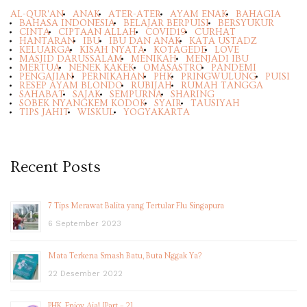
AL-QUR'AN
ANAK
ATER-ATER
AYAM ENAK
BAHAGIA
BAHASA INDONESIA
BELAJAR BERPUISI
BERSYUKUR
CINTA
CIPTAAN ALLAH
COVID19
CURHAT
HANTARAN
IBU
IBU DAN ANAK
KATA USTADZ
KELUARGA
KISAH NYATA
KOTAGEDE
LOVE
MASJID DARUSSALAM
MENIKAH
MENJADI IBU
MERTUA
NENEK KAKEK
OMASASTRO
PANDEMI
PENGAJIAN
PERNIKAHAN
PHK
PRINGWULUNG
PUISI
RESEP AYAM BLONDO
RUBIJAH
RUMAH TANGGA
SAHABAT
SAJAK
SEMPURNA
SHARING
SOBEK NYANGKEM KODOK
SYAIR
TAUSIYAH
TIPS JAHIT
WISKUL
YOGYAKARTA
Recent Posts
7 Tips Merawat Balita yang Tertular Flu Singapura
6 September 2023
Mata Terkena Smash Batu, Buta Nggak Ya?
22 Desember 2022
PHK, Enjoy Aja! [Part – 2]